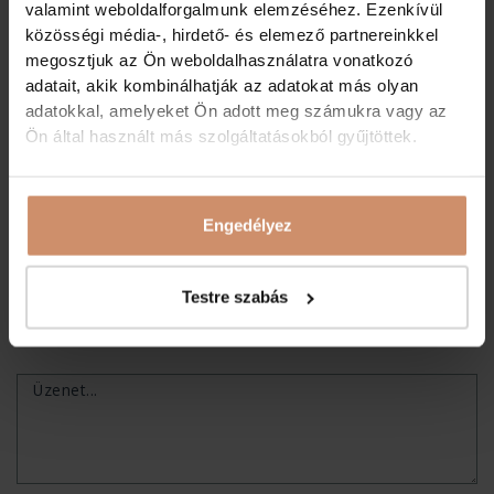
valamint weboldalforgalmunk elemzéséhez. Ezenkívül
Ebédidőben
á la carte étlapunk mellett Séfünk napi
közösségi média-, hirdető- és elemező partnereinkkel
desszert ajánlata várja a Vendégeinket.
megosztjuk az Ön weboldalhasználatra vonatkozó
Ebéd- és vacsorakínálatunkról kérjük, tájékozódjon
adatait, akik kombinálhatják az adatokat más olyan
kollégáinktól.
adatokkal, amelyeket Ön adott meg számukra vagy az
Ön által használt más szolgáltatásokból gyűjtöttek.
Lépjen velünk kapcsolatba az alábbi űrlap segítségével,
biztosítsa be helyét, foglaljon asztalt.
Név...
Engedélyez
Telefonszám...
Testre szabás
E-mail cím...
Üzenet...