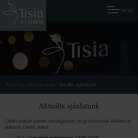
Kezdőlap
/
Aktualitások
/
Aktuális ajánlatunk
Aktuális ajánlatunk
Tájékoztatjuk kedves vendégeinket, hogy éttermünk kínálata az
alábbiak szerint alakul:
A la carte ebéd mindennap: 12:00-15:00