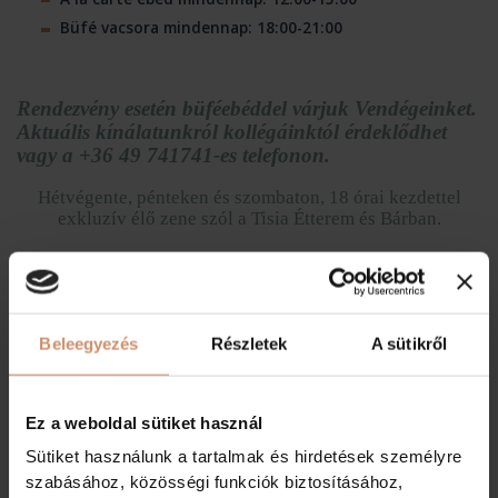
Büfé vacsora mindennap: 18:00-21:00
Rendezvény esetén büféebéddel várjuk Vendégeinket.
Aktuális kínálatunkról kollégáinktól érdeklődhet
vagy a +36 49 741741-es telefonon.
Hétvégente, pénteken és szombaton, 18 órai kezdettel
exkluzív élő zene szól a Tisia Étterem és Bárban.
Kóstolja meg gasztronómiai- és koktél
különlegességeinket!
Beleegyezés
Részletek
A sütikről
Ez a weboldal sütiket használ
Sütiket használunk a tartalmak és hirdetések személyre
szabásához, közösségi funkciók biztosításához,