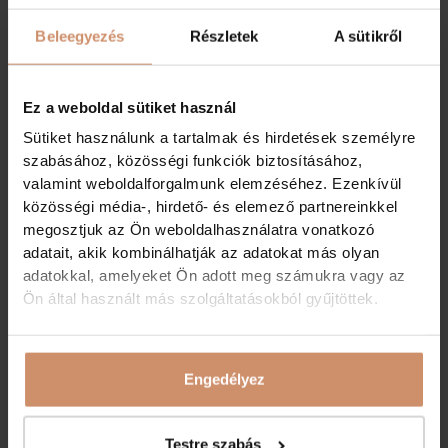
10.30
12.00-15.00 a la carte. Időszakos menüajánlatunkról
Beleegyezés
Részletek
A sütikről
érdeklődjön Kollégáinknál.
18.00-21.00 vacsora, menükínálatunk naponta változik
(konyhánk 21.00-kor zár)
Ez a weboldal sütiket használ
Bárunk nyitvatartása:
Sütiket használunk a tartalmak és hirdetések személyre
szabásához, közösségi funkciók biztosításához,
vasárnaptól csütörtökig 07.00-22.00
valamint weboldalforgalmunk elemzéséhez. Ezenkívül
pénteken és szombaton 07.00-23.00
közösségi média-, hirdető- és elemező partnereinkkel
megosztjuk az Ön weboldalhasználatra vonatkozó
Dress code
adatait, akik kombinálhatják az adatokat más olyan
adatokkal, amelyeket Ön adott meg számukra vagy az
Kérjük kedves vendégeinket, hogy éttermünket és közös
helyiségeinket az alkalomhoz illő öltözékben látogassák
, kerüljék
Ön által használt más szolgáltatásokból gyűjtöttek.
a papucs, rövidnadrág, fürdőruha, köntös viselését.
Köszönjük
együttműködésüket!
Engedélyez
KAPCSOLAT
Testre szabás