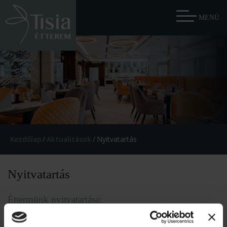
Kezdőlap
/
Aktualitások
/
Nyitvatartás
Nyitvatartás
Éttermünk nyitvatartása:
Reggeli hétköznap: 06.30-10.00, Reggeli hétvégén: 07.00-