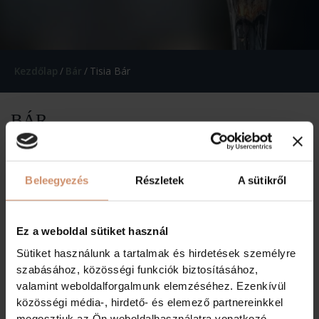
Kezdőlap
/
Bár
/
Tisia Bár
BÁR
Bárunk egész évben elegáns hangulatú és kényelmes
helyszín egy koktél, egy kávékülönlegesség vagy egy snack
Beleegyezés
Részletek
A sütikről
étel elfogyasztásához, de akár egy üzleti megbeszéléshez
is.
Bárunkat télikert egészíti ki, nyáron pedig teraszunkon grill
Ez a weboldal sütiket használ
ételeket is kínálunk.
Sütiket használunk a tartalmak és hirdetések személyre
Bárunk nyitvatartása
szabásához, közösségi funkciók biztosításához,
valamint weboldalforgalmunk elemzéséhez. Ezenkívül
Vasárnaptól csütörtökig 7:00-22:00,
közösségi média-, hirdető- és elemező partnereinkkel
Pénteken és szombaton 7:00-23:00.
megosztjuk az Ön weboldalhasználatra vonatkozó