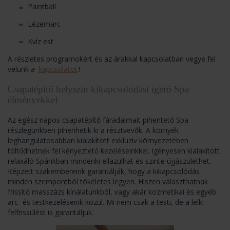
Paintball
Lézerharc
Kvíz est
A részletes programokért és az árakkal kapcsolatban vegye fel
velünk a
kapcsolatot
!
Csapatépítő helyszín kikapcsolódást ígérő Spa
élményekkel
Az egész napos csapatépítő fáradalmait pihentető Spa
részlegünkben pihenhetik ki a résztvevők. A környék
leghangulatosabban kialakított exkluzív környezetében
töltődhetnek fel kényeztető kezeléseinkkel. Igényesen kialakított
relaxáló Spánkban mindenki ellazulhat és szinte újjászülethet.
Képzett szakembereink garantálják, hogy a kikapcsolódás
minden szempontból tökéletes legyen. Hiszen választhatnak
frissítő masszázs kínálatunkból, vagy akár kozmetikai és egyéb
arc- és testkezeléseink közül. Mi nem csak a testi, de a lelki
felfrissülést is garantáljuk.