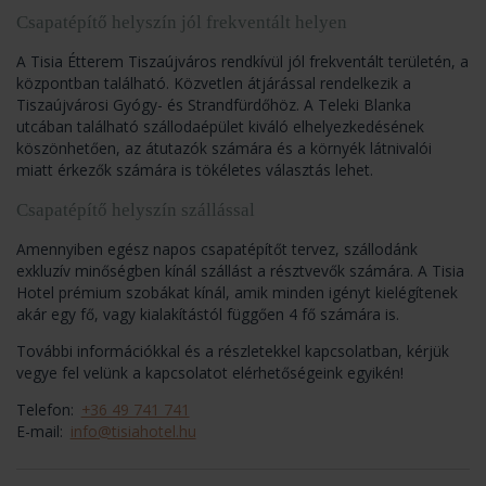
Csapatépítő helyszín jól frekventált helyen
A Tisia Étterem Tiszaújváros rendkívül jól frekventált területén, a
központban található. Közvetlen átjárással rendelkezik a
Tiszaújvárosi Gyógy- és Strandfürdőhöz. A Teleki Blanka
utcában található szállodaépület kiváló elhelyezkedésének
köszönhetően, az átutazók számára és a környék látnivalói
miatt érkezők számára is tökéletes választás lehet.
Csapatépítő helyszín szállással
Amennyiben egész napos csapatépítőt tervez, szállodánk
exkluzív minőségben kínál szállást a résztvevők számára. A Tisia
Hotel prémium szobákat kínál, amik minden igényt kielégítenek
akár egy fő, vagy kialakítástól függően 4 fő számára is.
További információkkal és a részletekkel kapcsolatban, kérjük
vegye fel velünk a kapcsolatot elérhetőségeink egyikén!
Telefon:
+36 49 741 741
E-mail:
info@tisiahotel.hu