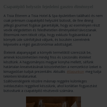
Csapatépítő helyszín fejedelmi gasztro élménnyel
A Tisia Étterem a Tisia Hotel & Spa épületében található és nem
csak prémium csapatépítő helyszínt biztosít, de fine dining
jellegű gourmet fogásai garantálják, hogy az eseményen részt
vevők elégedetten és feledhetetlen élményekkel távozzanak.
Éttermünk nem titkolt célja, hogy exkluzív fogásainkkal a
környék üde színfoltjává váljunk, és büszkén szeretnénk
képviselni a régió gasztronómiai adottságait.
Ételeink alapanyagait a környék termelőitől szerezzük be,
aminek köszönhetően mindig friss és szezonális ételeket
készítünk. A hagyományos magyar konyha mellett, séfünk
határtalan kreativitásának köszönhetően a nemzetközi ízeket is
kimagaslóan tudjuk prezentálni. Aktuális
étlapunkon
meg tudja
tekinteni kínálatunkat.
Szállóvendégeink részére másnap reggelre különleges
svédasztalos reggelivel készülünk, ahol korlátlan fogyasztást
biztosítunk a csapatépítő résztvevői számára.