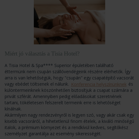
Miért jó választás a Tisia Hotel?
A Tisia Hotel & Spa**** Superior épületében található
éttermünk nem csupán szállóvendégeink részére elérhetők. Így
arra is van lehetőségük, hogy "csupán" egy csapatépítő vacsorát
vagy ebédet töltsenek el nálunk.
Konferencia helyszínünknek
és
különtermeinknek köszönhetően biztosítjuk a csapat számára a
privát szférát. Amennyiben pedig előadásokat szeretnének
tartani, tökéletesen felszerelt termeink erre is lehetőséget
kínálnak.
Akármilyen nagy rendezvényről is legyen szó, vagy akár csak egy
kisebb vacsoráról, a hihetetlenül finom ételek, a kiváló minőségű
italok, a prémium környezet és a rendkívül kedves, segítőkész
személyzet garantálja az esemény sikerességét.