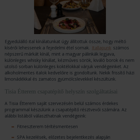
Egyedülálló ital kínálatunkat úgy állítottuk össze, hogy méltó
kísérői lehessenek a fejedelmi étel sornak.
Itallapunk
számos
népszerű márkát kínál, mint a magyar pálinkák legjava,
különleges whisky kínálat, kézműves sörök, kiváló borok és nem
utolsó sorban különleges koktélokkal várjuk vendégeinket. Az
alkoholmentes italok kedvelőire is gondoltunk. Nekik frissítő házi
limonádékkal és zamatos gyümölcslevekkel készültünk.
Tisia Étterem csapatépítő helyszín szolgáltatásai
A Tisia Étterem saját szervezésén belül számos érdekes
programmal készülünk a csapatépítő résztvevői számára. Az
alábbi listából választhatnak vendégeink:
Fitneszterem térítésmentesen
SPA kezelések, előzetes bejelentkezés alapján