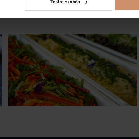
Testre szabás
GRILL ÉTLAP
NYÁRI HŰSÍTŐK