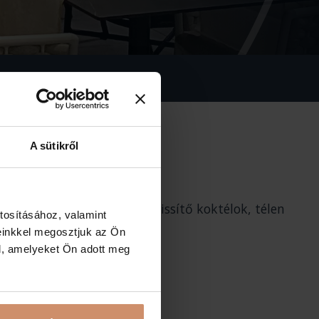
A sütikről
yáron kellemes árnyék és frissítő koktélok, télen
tosításához, valamint
einkkel megosztjuk az Ön
l, amelyeket Ön adott meg