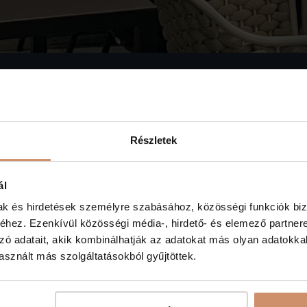
Részletek
ál
könnyed grillételekkel, várjuk kedves vendégeinket. N
mak és hirdetések személyre szabásához, közösségi funkciók biz
ltést.
hez. Ezenkívül közösségi média-, hirdető- és elemező partner
zó adatait, akik kombinálhatják az adatokat más olyan adatokka
sznált más szolgáltatásokból gyűjtöttek.
a
.