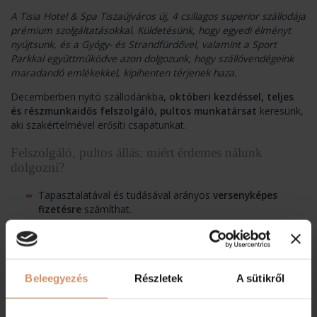
A Tisia Hotel & Spa Tiszaújváros új, 4 csillagos superior szállodája
prémium szolgáltatásokkal. Küldetésünk, hogy egyedi élményt
nyújtsunk, és a Gyógy- és Strandfürdővel, valamint a Sport
Parkkal együttműködve azon dolgozunk, hogy szállóvendégeink
maradandó emlékekkel, kipihenten térjenek haza.
Decemberben nyitó szállodánkba,
októberi kezdéssel,
teljes
és részmunkaidős felszolgáló, pultos munkatársat
keresünk,
aki szakértelmével erősíti csapatunkat.
Felszolgáló, pultos állás: miért érdemes nálunk
dolgozni?
Tapasztalatával és tudásával arányos
versenyképes
fizetésre
számíthat.
Pályakezdők jelentkezését is várjuk
; nem gond, ha van
szakképesítése, de még nem rendelkezik tapasztalattal.
Nálunk
van lehetősége a fejlődésre
, amelyben a szálloda
vezetőségének támogatására is számíthat.
Beleegyezés
Részletek
A sütikről
Kiváló,
4 csillagos superior szállodai
munkakörnyezet
ben dolgozhat.