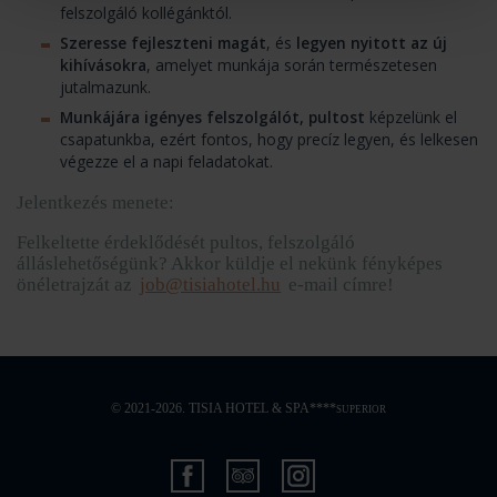
felszolgáló kollégánktól.
Szeresse fejleszteni magát
, és
legyen nyitott az új
kihívásokra
, amelyet munkája során természetesen
jutalmazunk.
Munkájára igényes felszolgálót, pultost
képzelünk el
csapatunkba, ezért fontos, hogy precíz legyen, és lelkesen
végezze el a napi feladatokat.
Jelentkezés menete:
Felkeltette érdeklődését pultos, felszolgáló
álláslehetőségünk? Akkor küldje el nekünk fényképes
önéletrajzát az
job@tisiahotel.hu
e-mail címre!
© 2021-2026. TISIA HOTEL & SPA****
SUPERIOR