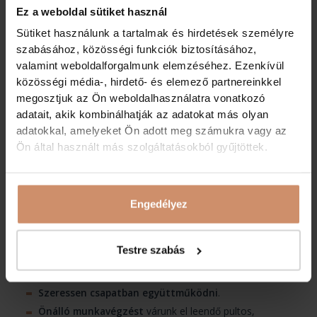
Korrekt munkafeltételek
mellett számítunk
Ez a weboldal sütiket használ
szakértelmére.
Sütiket használunk a tartalmak és hirdetések személyre
szabásához, közösségi funkciók biztosításához,
Ezekre a feladatokra számíthat:
valamint weboldalforgalmunk elemzéséhez. Ezenkívül
Vendégek ültetése.
közösségi média-, hirdető- és elemező partnereinkkel
megosztjuk az Ön weboldalhasználatra vonatkozó
Szállóvendégek, valamint az étterembe érkező külső
vendégek rendelésének felvétele.
adatait, akik kombinálhatják az adatokat más olyan
adatokkal, amelyeket Ön adott meg számukra vagy az
Az elkészült italok és ételek felszolgálása.
Ön által használt más szolgáltatásokból gyűjtöttek.
Számla elkészítése, vendégek fizettetése.
Asztalok terítése, a folyamatos rend és tisztaság
ellenőrzése, fenntartása szervízidőben.
Rendezvények előkészítése és lebonyolítása.
Engedélyez
Elvárások a felszolgáló munkatárssal szemben:
Testre szabás
Szakképzett kollégát keresünk
, aki hosszú távon
szeretne a vendéglátásban dolgozni.
Szeressen csapatban együttműködni
.
Önálló munkavégzést
várunk el leendő pultos,