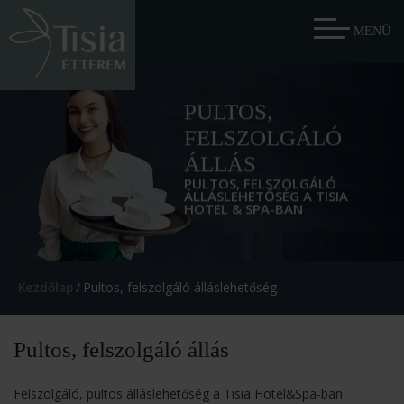
PULTOS,
FELSZOLGÁLÓ
ÁLLÁS
PULTOS, FELSZOLGÁLÓ
ÁLLÁSLEHETŐSÉG A TISIA
HOTEL & SPA-BAN
Kezdőlap
/
Pultos, felszolgáló álláslehetőség
Pultos, felszolgáló állás
Felszolgáló, pultos álláslehetőség a Tisia Hotel&Spa-ban