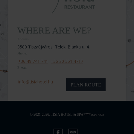
WHERE ARE WE?
Address:
3580 Tiszaújváros, Teleki Blanka u. 4.
Phone:
+36 49 741 741
+36 20 351 4717
E-mail:
info@tisiahotel.hu
PLAN ROUTE
© 2021-2026. TISIA HOTEL & SPA****
SUPERIOR