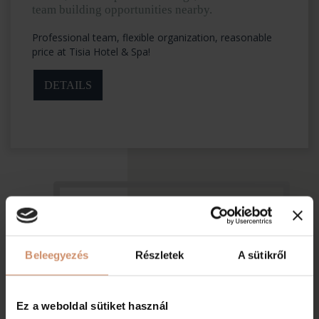
team building opportunities nearby.
Professional team, flexible organization, reasonable
price at Tisia Hotel & Spa!
DETAILS
Subscribe,
to receive latest news and actualities!
Beleegyezés
Részletek
A sütikről
SUBSCRIBE TO OUR
NEWSLETTER FOR OUR BEST
Ez a weboldal sütiket használ
OFFERS!