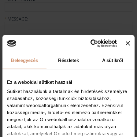
MESSAGE:
★
Beleegyezés
Részletek
A sütikről
CODE:
★
I read and accept the
privacy policy
.
Ez a weboldal sütiket használ
Sütiket használunk a tartalmak és hirdetések személyre
SEND
szabásához, közösségi funkciók biztosításához,
valamint weboldalforgalmunk elemzéséhez. Ezenkívül
közösségi média-, hirdető- és elemező partnereinkkel
GUESTBOOK MESSAGES
megosztjuk az Ön weboldalhasználatra vonatkozó
adatait, akik kombinálhatják az adatokat más olyan
adatokkal, amelyeket Ön adott meg számukra vagy az